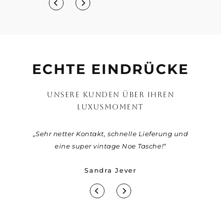
ECHTE EINDRÜCKE
UNSERE KUNDEN ÜBER IHREN
LUXUSMOMENT
r eine
„Sehr netter Kontakt, schnelle Lieferung und
„Viel
ber die
eine super vintage Noe Tasche!“
Jäger fü
ie Tasche
Sandra Jever
Jahre alt
r bis hin
u keine
ice von
m Produkt