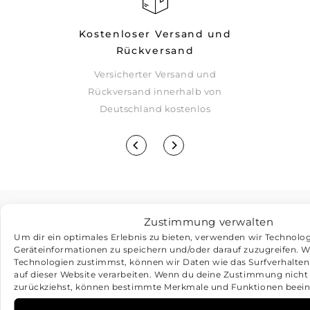
Kostenloser Versand und
Rückversand
Versicherter Versand und
rsparnissen
Rückversand innerhalb von
eupreis
Deutschland kostenlos
Zustimmung verwalten
WEITERE
Um dir ein optimales Erlebnis zu bieten, verwenden wir Technolo
Geräteinformationen zu speichern und/oder darauf zuzugreifen. 
SCHMUCKSTÜCKE
Technologien zustimmst, können wir Daten wie das Surfverhalten
auf dieser Website verarbeiten. Wenn du deine Zustimmung nicht e
zurückziehst, können bestimmte Merkmale und Funktionen beein