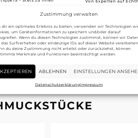
tique75 - Stets zu Ihren
Von Experten auf Echth
Diensten
geprüft
Zustimmung verwalten
annst uns jederzeit per E-
Unsere Experten prüfen 
dir ein optimales Erlebnis zu bieten, verwenden wir Technologien wi
ail unter der folgenden
Artikel auf Echtheit
kies, um Geräteinformationen zu speichern und/oder darauf
Adresse erreichen:
ugreifen. Wenn du diesen Technologien zustimmst, können wir Date
 das Surfverhalten oder eindeutige IDs auf dieser Website verarbeiten
info@boutique75.de
n du deine Zustimmung nicht erteilst oder zurückziehst, können
timmte Merkmale und Funktionen beeinträchtigt werden.
KZEPTIEREN
ABLEHNEN
EINSTELLUNGEN ANSEH
Datenschutzerklärung
Impressum
CHMUCKSTÜCKE