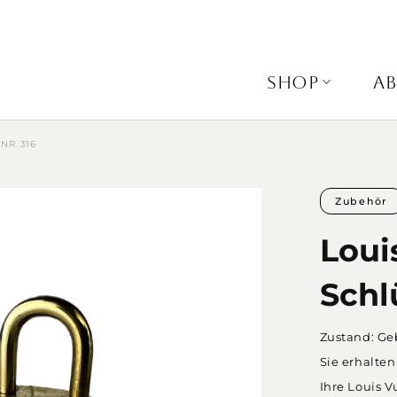
SHOP
A
NR. 316
Zubehör
Loui
Schl
Zustand: Ge
Sie erhalten
Ihre Louis V