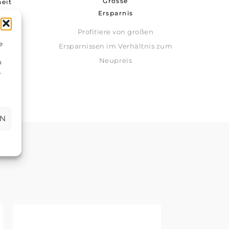
Grosse
eit
Ersparnis
Profitiere von großen
jeden
e
Ersparnissen im Verhältnis zum
Neupreis
n
.
EN