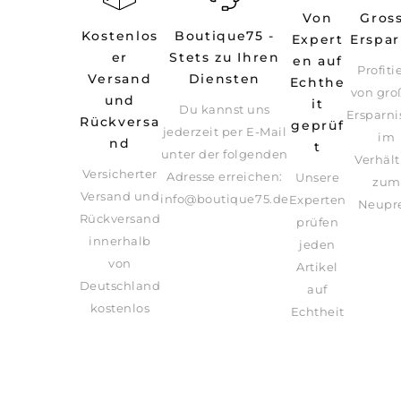
Von
Gros
Boutique75 -
Kostenlos
Expert
Erspar
Stets zu Ihren
er
en auf
Profiti
Diensten
Versand
Echthe
von gro
und
it
Du kannst uns
Ersparni
Rückversa
geprüf
jederzeit per E-Mail
im
nd
t
unter der folgenden
Verhält
Versicherter
Adresse erreichen:
Unsere
zum
Versand und
info@boutique75.de
Experten
Neupre
Rückversand
prüfen
innerhalb
jeden
von
Artikel
Deutschland
auf
kostenlos
Echtheit