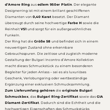
d’Amore Ring
aus
edlem 950er Platin
. Der elegante
Designerring ist mit einem brillant geschliffenen
Diamanten von
0,40 Karat
besetzt. Der Diamant
überzeugt durch seine hochwertige
Farbe H
sowie die
Reinheit
VS1
und sorgt für ein außergewöhnliches
Funkeln.
Der Ring hat die
Größe 58
und befindet sich in einem
neuwertigen Zustand ohne erkennbare
Gebrauchsspuren. Die zeitlose und zugleich moderne
Gestaltung der Bulgari Incontro d’Amore Kollektion
macht dieses Schmuckstück zu einem besonderen
Begleiter für jeden Anlass – sei es als luxuriöses
Geschenk, Verlobungsring oder wertbeständige
Ergänzung einer exklusiven Schmucksammlung.
Zum Lieferumfang gehören
die
originale Bulgari
Schmuckbox
, das
Bulgari Ring-Zertifikat
sowie das
GIA
Diamant-Zertifikat
. Dadurch sind die Echtheit und die
hochwertigen Eigenschaften des Schmuckstücks