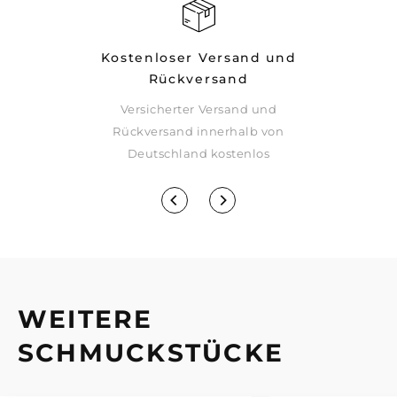
Kostenloser Versand und
Rückversand
Versicherter Versand und
rsparnissen
Rückversand innerhalb von
eupreis
Deutschland kostenlos
WEITERE
SCHMUCKSTÜCKE