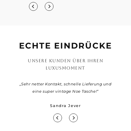
ECHTE EINDRÜCKE
UNSERE KUNDEN ÜBER IHREN
LUXUSMOMENT
r eine
„Sehr netter Kontakt, schnelle Lieferung und
„Viel
ber die
eine super vintage Noe Tasche!“
Jäger fü
ie Tasche
Sandra Jever
Jahre alt
r bis hin
u keine
ice von