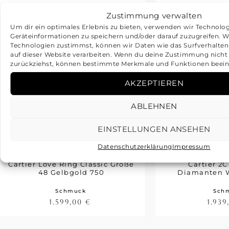
Zustimmung verwalten
Um dir ein optimales Erlebnis zu bieten, verwenden wir Technolo
Geräteinformationen zu speichern und/oder darauf zuzugreifen. 
Technologien zustimmst, können wir Daten wie das Surfverhalten
auf dieser Website verarbeiten. Wenn du deine Zustimmung nicht e
zurückziehst, können bestimmte Merkmale und Funktionen beein
AKZEPTIEREN
ABLEHNEN
EINSTELLUNGEN ANSEHEN
Datenschutzerklärung
Impressum
Cartier Love Ring Classic Größe
Cartier 2
48 Gelbgold 750
Diamanten 
Schmuck
Sch
1.599,00
€
1.93