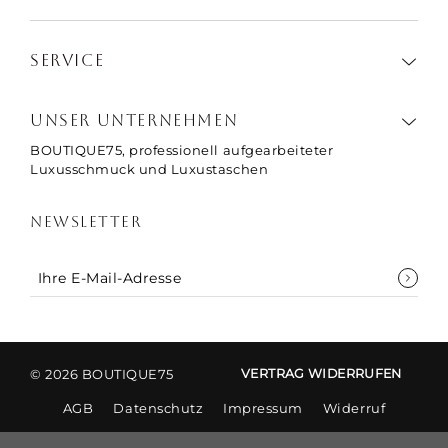
m Produkt
immer
SERVICE
n einer
igen
ieden.“
UNSER UNTERNEHMEN
BOUTIQUE75, professionell aufgearbeiteter
Luxusschmuck und Luxustaschen
NEWSLETTER
© 2026 BOUTIQUE75
VERTRAG WIDERRUFEN
AGB
Datenschutz
Impressum
Widerruf