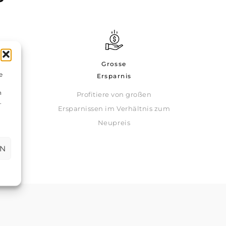
Grosse
eit
e
Ersparnis
n
Profitiere von großen
jeden
.
Ersparnissen im Verhältnis zum
Neupreis
EN