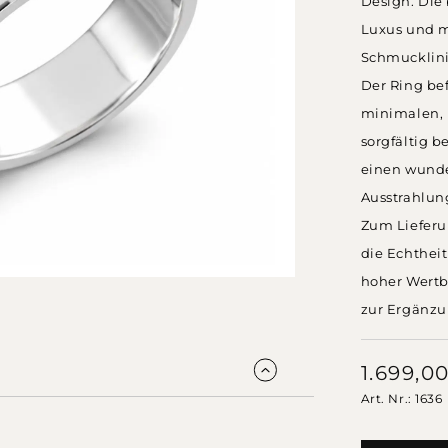
Design. Die 
Luxus und m
Schmucklini
Der Ring bef
minimalen, 
sorgfältig b
einen wunde
Ausstrahlun
Zum Lieferu
die Echtheit
hoher Wertb
zur Ergänz
1.699,0
Art. Nr.: 1636