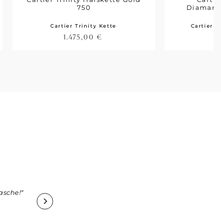
750
Diamant
Cartier Trinity Kette
Cartier K
1.475,00
€
1
asche!“
„Vielen Dank an Boutique75 und Herrn Jäger für den
die tolle Ware.“