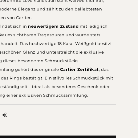
berühmte Love Kollektion steht weltweit für Stil,
oderne Eleganz und zählt zu den beliebtesten
en von Cartier.
indet sich in
neuwertigem Zustand
mit lediglich
kaum sichtbaren Tragespuren und wurde stets
ehandelt. Das hochwertige 18 Karat Weißgold besitzt
rschönen Glanz und unterstreicht die exklusive
g dieses besonderen Schmuckstücks.
mfang gehört das originale
Cartier Zertifikat
, das
 des Rings bestätigt. Ein stilvolles Schmuckstück mit
eständigkeit – ideal als besonderes Geschenk oder
ung einer exklusiven Schmucksammlung.
0
€