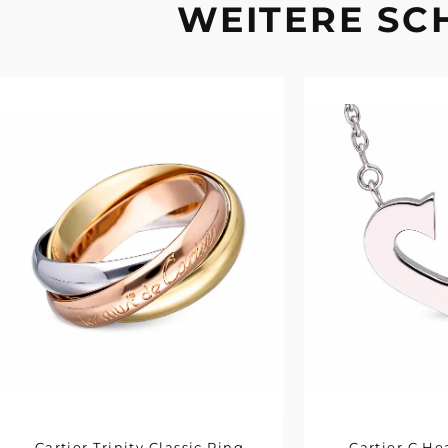
WEITERE S
Cartier Trinity Classic Ring
Cartier C He