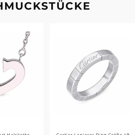
CHMUCKSTÜCKE
art Halskette
Cartier Lanieres Ring Größe 49