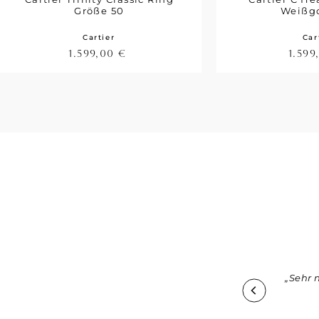
Größe 50
Weißg
Cartier
Car
1.599,00
€
1.59
tisch mir eine "gebrauchte" Tasche zu kaufen, aber die
„Sehr 
für sich. Die Tasche die ich erworben habe ist über 20
 neuwertig, vom Leder bis hin zu den Reißverschlüssen