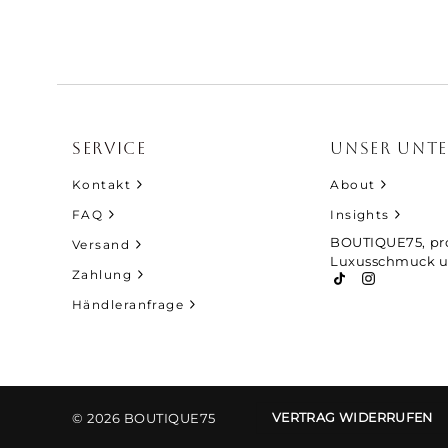
sspuren. Der Kundenservice von Boutique75 hat mir
dukt beantworten können und war immer äußerst
and in einer diskreten, aber sehr hochwertigen
kung. Ich bin mehr als zufrieden.“
SERVICE
UNSER UNT
Shoxc HB
Kontakt
About
FAQ
Insights
BOUTIQUE75, pro
Versand
Luxusschmuck u
Zahlung
Händleranfrage
© 2026 BOUTIQUE75
VERTRAG WIDERRUFEN