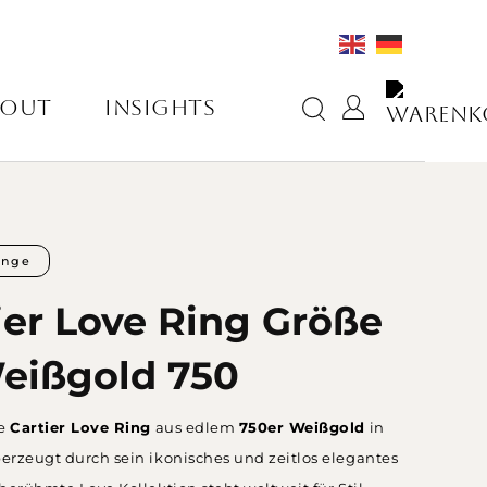
BOUT
INSIGHTS
inge
ier Love Ring Größe
eißgold 750
le
Cartier
Love Ring
aus edlem
750er Weißgold
in
erzeugt durch sein ikonisches und zeitlos elegantes