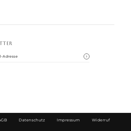
noxl_
TTER
AGB
Datenschutz
Impressum
Widerruf