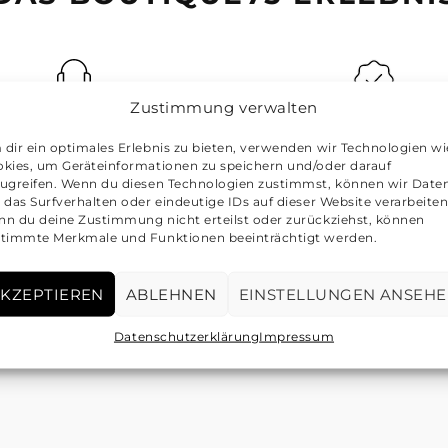
Zustimmung verwalten
tique75 - Stets zu Ihren
Von Experten auf Echth
dir ein optimales Erlebnis zu bieten, verwenden wir Technologien wi
Diensten
geprüft
kies, um Geräteinformationen zu speichern und/oder darauf
ugreifen. Wenn du diesen Technologien zustimmst, können wir Date
annst uns jederzeit per E-
Unsere Experten prüfen 
 das Surfverhalten oder eindeutige IDs auf dieser Website verarbeiten
ail unter der folgenden
Artikel auf Echtheit
n du deine Zustimmung nicht erteilst oder zurückziehst, können
timmte Merkmale und Funktionen beeinträchtigt werden.
Adresse erreichen:
info@boutique75.de
KZEPTIEREN
ABLEHNEN
EINSTELLUNGEN ANSEH
Datenschutzerklärung
Impressum