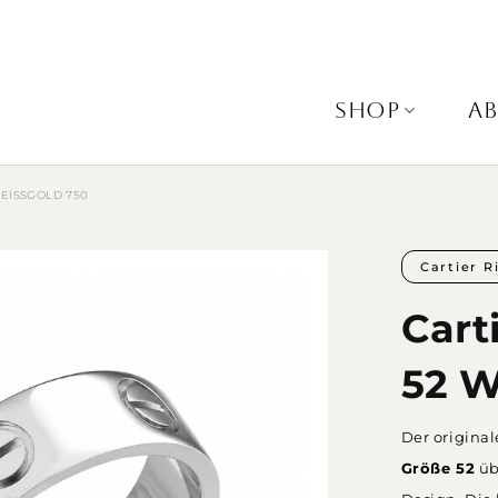
SHOP
A
ISSGOLD 750
Cartier R
Cart
52 W
Der origina
Größe 52
üb