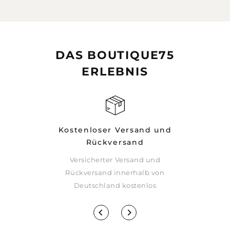
DAS BOUTIQUE75
ERLEBNIS
Kostenloser Versand und
Rückversand
Versicherter Versand und
rsparnissen
Rückversand innerhalb von
eupreis
Deutschland kostenlos