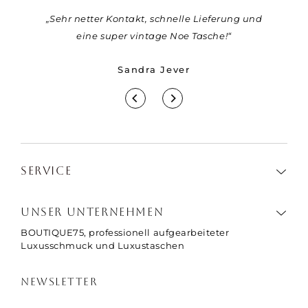
r eine
„Sehr netter Kontakt, schnelle Lieferung und
„Viel
ber die
eine super vintage Noe Tasche!“
Jäger fü
ie Tasche
Sandra Jever
Jahre alt
r bis hin
u keine
ice von
m Produkt
immer
SERVICE
n einer
igen
ieden.“
UNSER UNTERNEHMEN
BOUTIQUE75, professionell aufgearbeiteter
Luxusschmuck und Luxustaschen
NEWSLETTER