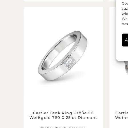
Coo
zuz
wie
Wen
bes
A
Cartier Tank Ring Größe 50
Carti
Weißgold 750 0.25 ct Diamant
Weihn