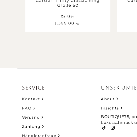
Cartier Trinity Classic Ring
Cart
Größe 50
Cartier
1.599,00
€
SERVICE
UNSER UNT
Kontakt
About
FAQ
Insights
BOUTIQUE75, pro
Versand
Luxusschmuck u
Zahlung
Händleranfrage