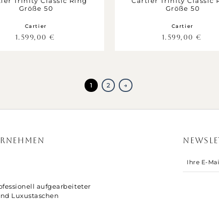
ier Trinity Classic Ring
Cartier Trinity Classic
Größe 50
Größe 50
Cartier
Cartier
1.599,00
€
1.599,00
€
1
2
→
ERNEHMEN
NEWSLE
fessionell aufgearbeiteter
nd Luxustaschen