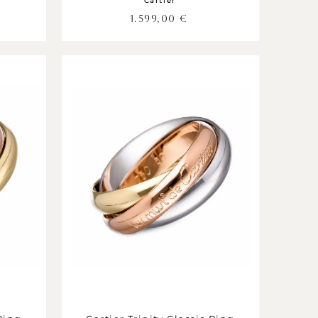
Cartier
1.599,00
€