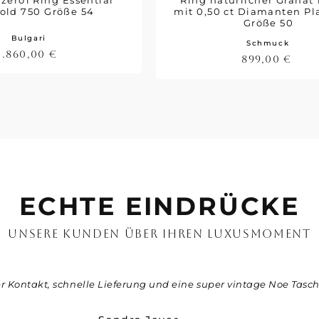
.zero1 Ring Essential
Ring natürlicher Granat 1
old 750 Größe 54
mit 0,50 ct Diamanten Pl
Größe 50
Bulgari
Schmuck
1.860,00
€
899,00
€
ECHTE EINDRÜCKE
UNSERE KUNDEN ÜBER IHREN LUXUSMOMENT
er Kontakt, schnelle Lieferung und eine super vintage Noe Tasch