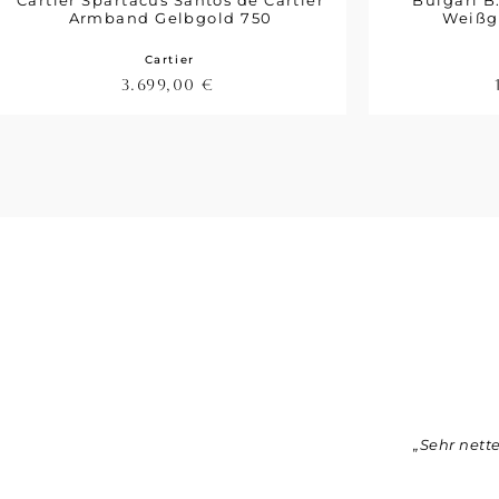
Cartier Spartacus Santos de Cartier
Bulgari B
Armband Gelbgold 750
Weißg
Cartier
3.699,00
€
„Sehr nett