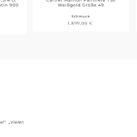
,514 ct
Cartier Maillon Panthère 750
atin 900
Weißgold Größe 49
Schmuck
1.899,00
€
e!“
„Vielen Dank an Boutique75 und Herrn Jäger für den freun
tolle Ware.“