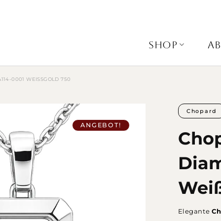
SHOP
A
14-0001 WEISSGOLD 750
Chopard
ANGEBOT!
Chop
Diam
Weiß
Elegante
Ch