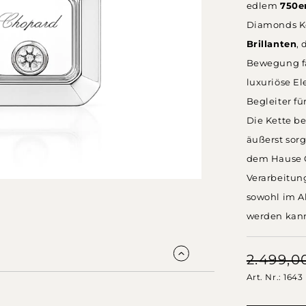
edlem
750e
Diamonds Ko
Brillanten
,
Bewegung fas
luxuriöse Ele
Begleiter fü
Die Kette be
äußerst sorg
dem Hause C
Verarbeitung
sowohl im A
werden kann 
2.499,
Art. Nr.: 1643