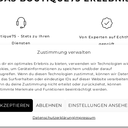
tique75 - Stets zu Ihren
Von Experten auf Echth
Diensten
geprüft
Zustimmung verwalten
annst uns jederzeit per E-
Unsere Experten prüfen 
ail unter der folgenden
Artikel auf Echtheit
dir ein optimales Erlebnis zu bieten, verwenden wir Technologien wi
kies, um Geräteinformationen zu speichern und/oder darauf
Adresse erreichen:
ugreifen. Wenn du diesen Technologien zustimmst, können wir Date
info@boutique75.de
 das Surfverhalten oder eindeutige IDs auf dieser Website verarbeiten
n du deine Zustimmung nicht erteilst oder zurückziehst, können
timmte Merkmale und Funktionen beeinträchtigt werden.
KZEPTIEREN
ABLEHNEN
EINSTELLUNGEN ANSEH
Datenschutzerklärung
Impressum