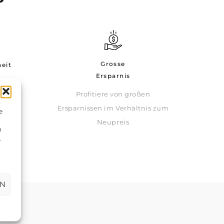
Grosse
eit
Ersparnis
Profitiere von großen
jeden
Ersparnissen im Verhältnis zum
e
Neupreis
n
.
EN