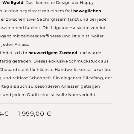
r Weißgold
. Das ikonische Design der Happy
llektion begeistert mit einem frei
beweglichen
 der zwischen zwei Saphirgläsern tanzt und bei jeder
zinierend funkelt. Die filigrane Halskette vereint
ganz mit zeitloser Raffinesse und ist ein stilvoller
r jeden Anlass.
findet sich in
neuwertigem Zustand
und wurde
fältig getragen. Dieses exklusive Schmuckstück aus
hopard steht für höchste Handwerkskunst, luxuriöse
 und zeitlose Schönheit. Ein eleganter Blickfang, der
lltag als auch zu besonderen Anlässen getragen
und jedem Outfit eine stilvolle Note verleiht.
00
€
Ursprünglicher Preis war: 2.499,00 €
1.999,00
€
Aktueller Preis ist: 1.999,00 €.