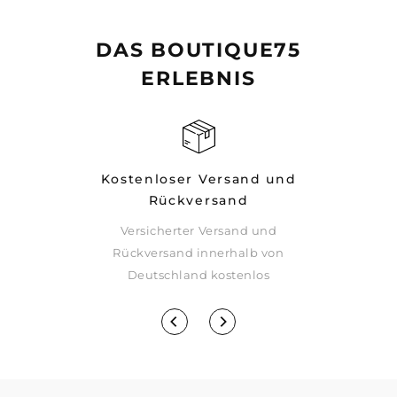
DAS BOUTIQUE75
ERLEBNIS
Kostenloser Versand und
Rückversand
Versicherter Versand und
rsparnissen
Rückversand innerhalb von
eupreis
Deutschland kostenlos