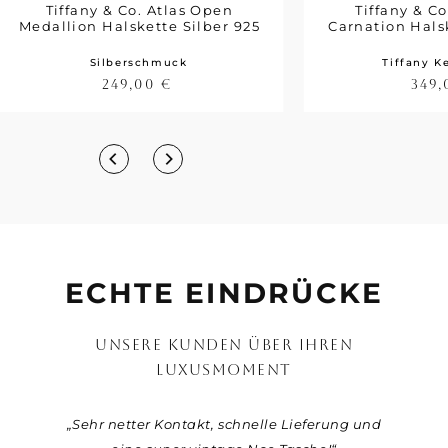
Tiffany & Co. Atlas Open
Tiffany & 
Medallion Halskette Silber 925
Carnation Hals
Silberschmuck
Tiffany Ke
249,00
€
349
ECHTE EINDRÜCKE
UNSERE KUNDEN ÜBER IHREN
LUXUSMOMENT
r eine
„Sehr netter Kontakt, schnelle Lieferung und
„Viel