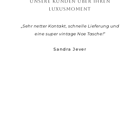
UNSERE KUNDEN ÜBER IHREN
LUXUSMOMENT
„Sehr netter Kontakt, schnelle Lieferung und
„Viel
eine super vintage Noe Tasche!“
den 
Sandra Jever