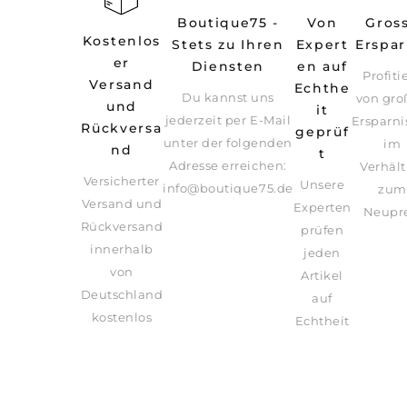
Boutique75 -
Von
Gros
Kostenlos
Stets zu Ihren
Expert
Erspar
er
Diensten
en auf
Profiti
Versand
Echthe
Du kannst uns
von gro
und
it
jederzeit per E-Mail
Ersparni
Rückversa
geprüf
unter der folgenden
im
nd
t
Adresse erreichen:
Verhält
Versicherter
Unsere
info@boutique75.de
zum
Versand und
Experten
Neupre
Rückversand
prüfen
innerhalb
jeden
von
Artikel
Deutschland
auf
kostenlos
Echtheit