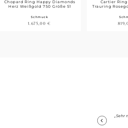
Chopard Ring Happy Diamonds
Cartier Ring
Herz Weißgold 750 Größe 51
Trauring Roseg
Schmuck
Sch
1.675,00
€
819
tisch mir eine "gebrauchte" Tasche zu kaufen, aber die
„Sehr 
für sich. Die Tasche die ich erworben habe ist über 20