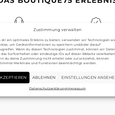
DAS BOUTIQUE75 ERLEBNI
Zustimmung verwalten
tique75 - Stets zu Ihren
Von Experten auf Echth
dir ein optimales Erlebnis zu bieten, verwenden wir Technologien wi
Diensten
geprüft
kies, um Geräteinformationen zu speichern und/oder darauf
ugreifen. Wenn du diesen Technologien zustimmst, können wir Date
annst uns jederzeit per E-
Unsere Experten prüfen 
 das Surfverhalten oder eindeutige IDs auf dieser Website verarbeiten
ail unter der folgenden
Artikel auf Echtheit
n du deine Zustimmung nicht erteilst oder zurückziehst, können
timmte Merkmale und Funktionen beeinträchtigt werden.
Adresse erreichen:
info@boutique75.de
KZEPTIEREN
ABLEHNEN
EINSTELLUNGEN ANSEH
Datenschutzerklärung
Impressum