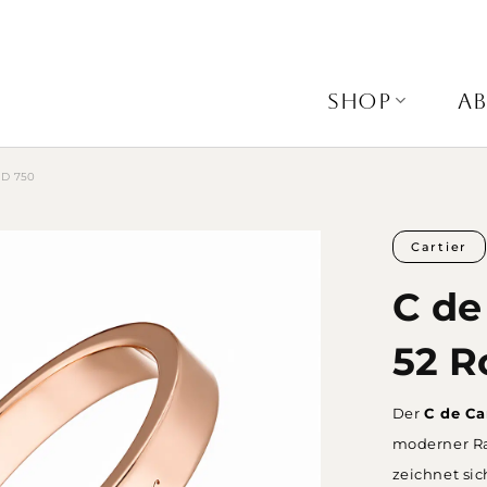
SHOP
A
D 750
Cartier
C de
52 R
Der
C de Ca
moderner Ra
zeichnet si