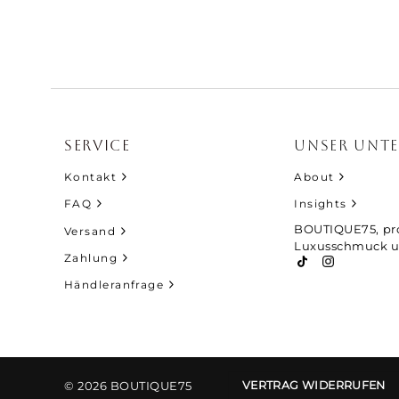
 neuwertig, vom Leder bis hin zu den Reißverschlüssen
sspuren. Der Kundenservice von Boutique75 hat mir
dukt beantworten können und war immer äußerst
and in einer diskreten, aber sehr hochwertigen
kung. Ich bin mehr als zufrieden.“
SERVICE
UNSER UNT
Shoxc HB
Kontakt
About
FAQ
Insights
BOUTIQUE75, pro
Versand
Luxusschmuck u
Zahlung
Händleranfrage
© 2026 BOUTIQUE75
VERTRAG WIDERRUFEN