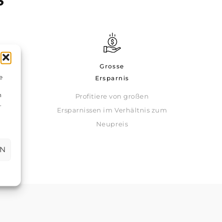
S
Grosse
eit
e
Ersparnis
n
Profitiere von großen
jeden
.
Ersparnissen im Verhältnis zum
Neupreis
EN