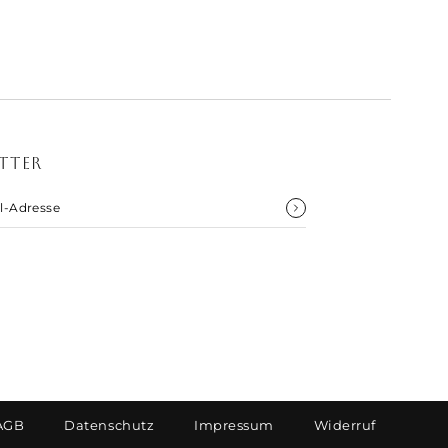
noxl_
TTER
AGB
Datenschutz
Impressum
Widerruf