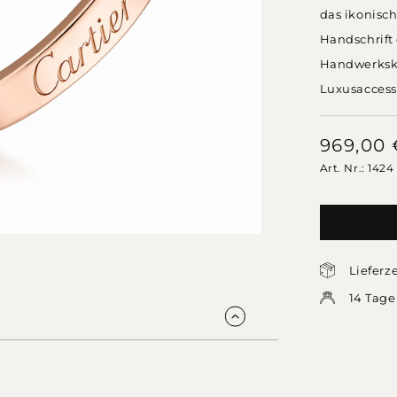
das ikonisch
Handschrift 
Handwerksku
Luxusaccesso
969,00
Art. Nr.: 1424
Lieferz
14 Tage