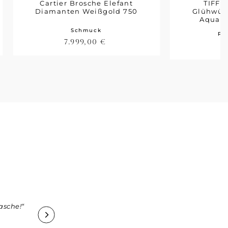
Cartier Brosche Elefant
TIFFA
Diamanten Weißgold 750
Glühwür
Aquama
Schmuck
Pl
7.999,00
€
1
asche!“
„Vielen Dank an Boutique75 und Herrn Jäger für den
die tolle Ware.“