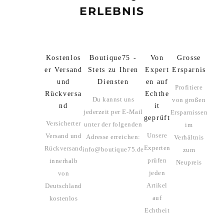
ERLEBNIS
Kostenlos
Boutique75 -
Von
Grosse
er Versand
Stets zu Ihren
Expert
Ersparnis
und
Diensten
en auf
Profitiere
Rückversa
Echthe
Du kannst uns
von großen
nd
it
jederzeit per E-Mail
Ersparnissen
geprüft
Versicherter
unter der folgenden
im
Unsere
Versand und
Adresse erreichen:
Verhältnis
Experten
Rückversand
info@boutique75.de
zum
prüfen
innerhalb
Neupreis
jeden
von
Artikel
Deutschland
auf
kostenlos
Echtheit