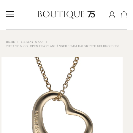
Zum
Inhalt
springen
HOME
TIFFANY & CO.
TIFFANY & CO. OPEN HEART ANHÄNGER 16MM HALSKETTE GELBGOLD 750