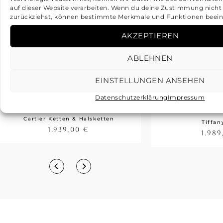
auf dieser Website verarbeiten. Wenn du deine Zustimmung nicht e
zurückziehst, können bestimmte Merkmale und Funktionen beein
AKZEPTIEREN
ABLEHNEN
EINSTELLUNGEN ANSEHEN
Cartier 2C Anhänger
TIFFANY＆
Datenschutzerklärung
Impressum
Diamanten Weißgold 750
Glühwürmch
Aquamarin
Cartier Ketten & Halsketten
Tiffan
1.939,00
€
1.98