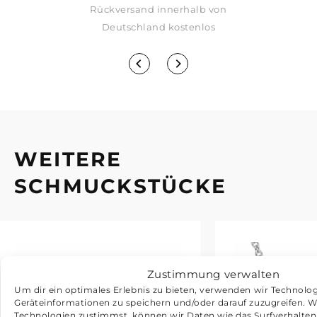
Rückversand innerhalb von
eupreis
Deutschland kostenlos
WEITERE
SCHMUCKSTÜCKE
Zustimmung verwalten
Um dir ein optimales Erlebnis zu bieten, verwenden wir Technolo
Geräteinformationen zu speichern und/oder darauf zuzugreifen. 
Technologien zustimmst, können wir Daten wie das Surfverhalten