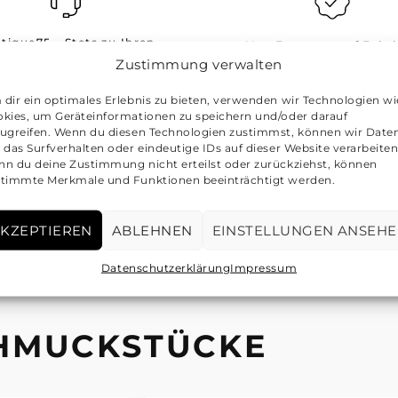
tique75 - Stets zu Ihren
Von Experten auf Echth
Zustimmung verwalten
Diensten
geprüft
annst uns jederzeit per E-
Unsere Experten prüfen 
dir ein optimales Erlebnis zu bieten, verwenden wir Technologien wi
kies, um Geräteinformationen zu speichern und/oder darauf
ail unter der folgenden
Artikel auf Echtheit
ugreifen. Wenn du diesen Technologien zustimmst, können wir Date
Adresse erreichen:
 das Surfverhalten oder eindeutige IDs auf dieser Website verarbeiten
n du deine Zustimmung nicht erteilst oder zurückziehst, können
info@boutique75.de
timmte Merkmale und Funktionen beeinträchtigt werden.
KZEPTIEREN
ABLEHNEN
EINSTELLUNGEN ANSEH
Datenschutzerklärung
Impressum
CHMUCKSTÜCKE