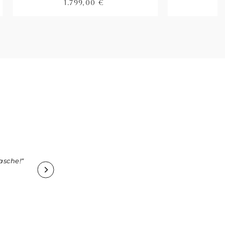
1.799,00
€
asche!“
„Vielen Dank an Boutique75 und Herrn Jäger für den
die tolle Ware.“
noxl_