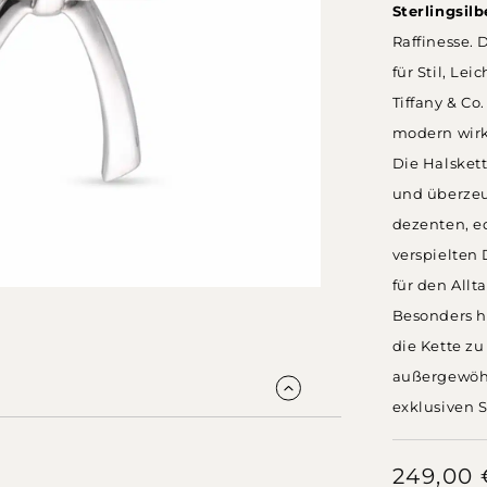
Sterlingsilb
Raffinesse. 
für Stil, Le
Tiffany & Co
modern wirk
Die Halsket
und überzeu
dezenten, e
verspielten 
für den Allt
Besonders h
die Kette z
außergewöhn
exklusiven S
249,00