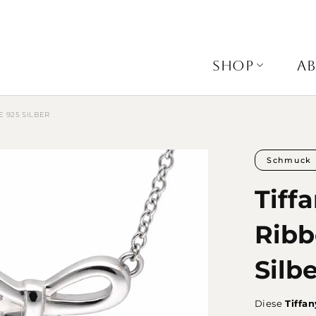
SHOP
A
E 925 SILBER
Schmuck
Tiff
Ribb
Silb
Diese
Tiffa