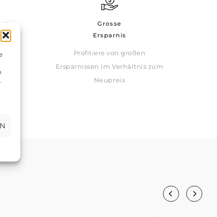
Grosse
eit
Ersparnis
Profitiere von großen
jeden
e
Ersparnissen im Verhältnis zum
n
Neupreis
.
EN