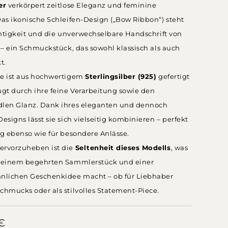
er
verkörpert zeitlose Eleganz und feminine
Das ikonische Schleifen-Design („Bow Ribbon“) steht
ichtigkeit und die unverwechselbare Handschrift von
. – ein Schmuckstück, das sowohl klassisch als auch
t.
te ist aus hochwertigem
Sterlingsilber (925)
gefertigt
gt durch ihre feine Verarbeitung sowie den
dlen Glanz. Dank ihres eleganten und dennoch
Designs lässt sie sich vielseitig kombinieren – perfekt
ag ebenso wie für besondere Anlässe.
ervorzuheben ist die
Seltenheit dieses Modells
, was
u einem begehrten Sammlerstück und einer
lichen Geschenkidee macht – ob für Liebhaber
chmucks oder als stilvolles Statement-Piece.
€