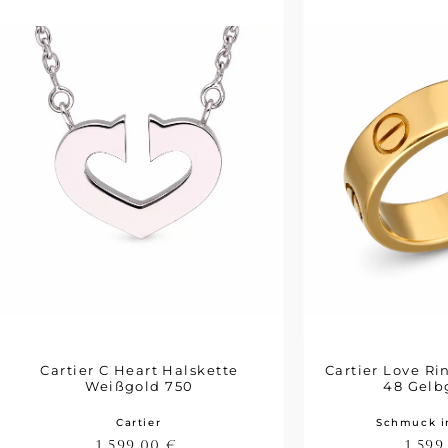
Cartier C Heart Halskette
Cartier Love Ri
Weißgold 750
48 Gelb
Cartier
Schmuck i
1.599,00
€
1.59