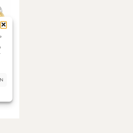
e
n
.
EN
onds
ring