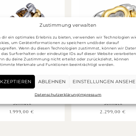
Zustimmung verwalten
dir ein optimales Erlebnis zu bieten, verwenden wir Technologien wi
kies, um Geräteinformationen zu speichern und/oder darauf
ugreifen. Wenn du diesen Technologien zustimmst, können wir Date
 das Surfverhalten oder eindeutige IDs auf dieser Website verarbeiten
n du deine Zustimmung nicht erteilst oder zurückziehst, können
timmte Merkmale und Funktionen beeinträchtigt werden.
KZEPTIEREN
ABLEHNEN
EINSTELLUNGEN ANSEH
pard Happy Diamonds
Chopard Happy Diam
g Größe 55 Kettenring
Ring Größe 58 Ketten
Datenschutzerklärung
Impressum
Gold 750 Stahl
Gold 750 Stahl
Schmuck
Schmuck
1.999,00
€
2.299,00
€