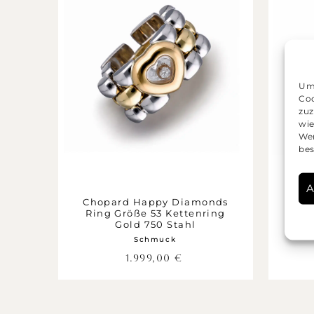
Um 
Coo
zuz
wie
Wen
bes
A
Chopard Happy Diamonds
Cho
Ring Größe 53 Kettenring
Rin
Gold 750 Stahl
Schmuck
1.999,00
€